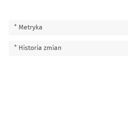
Metryka
Rozwiń
Historia zmian
Rozwiń