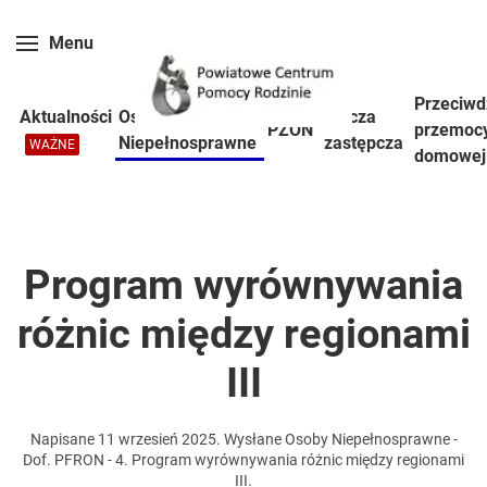
Menu
Skip to main content
Przeciwd
Aktualności
Osoby
Piecza
PZON
przemoc
Niepełnosprawne
zastępcza
WAŻNE
domowej
Program wyrównywania
różnic między regionami
III
Napisane
11 wrzesień 2025
. Wysłane
Osoby Niepełnosprawne -
Dof. PFRON - 4. Program wyrównywania różnic między regionami
III
.