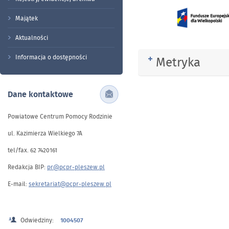
Majątek
Aktualności
Informacja o dostępności
Metryka
Rozwiń
Dane kontaktowe
Powiatowe Centrum Pomocy Rodzinie
ul. Kazimierza Wielkiego 7A
tel/fax. 62 7420161
Redakcja BIP:
pr@pcpr-pleszew.pl
E-mail:
sekretariat@pcpr-pleszew.pl
Odwiedziny:
1004507