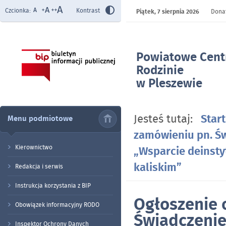
Czcionka:
Kontrast
Piątek,
7 sierpnia 2026
Donat
Powiatowe Cen
Rodzinie
w Pleszewie
- Ogłoszenie o 
Świadczenie usł
Jesteś tutaj:
Start
Menu podmiotowe
projektu pn. „W
zamówieniu pn. Św
deinstytucjonali
w podregionie k
Kierownictwo
„Wsparcie deinsty
kaliskim”
Redakcja i serwis
Instrukcja korzystania z BIP
Ogłoszenie 
Obowiązek informacyjny RODO
Świadczenie
Inspektor Ochrony Danych