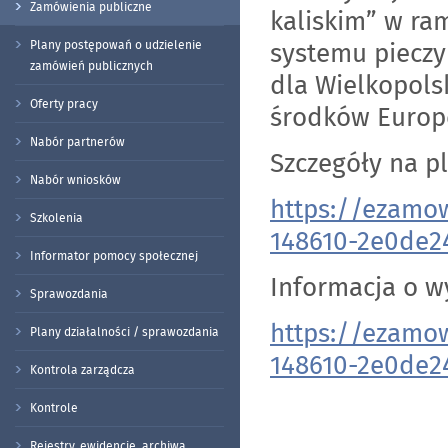
Zamówienia publiczne
kaliskim” w ram
systemu pieczy
Plany postępowań o udzielenie
zamówień publicznych
dla Wielkopols
Oferty pracy
środków Europe
Nabór partnerów
Szczegóły na p
Nabór wniosków
https://ezamow
Szkolenia
148610-2e0de2
Informator pomocy społecznej
Informacja o w
Sprawozdania
https://ezamow
Plany działalności / sprawozdania
148610-2e0de2
Kontrola zarządcza
Kontrole
Rejestry, ewidencje, archiwa