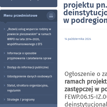
projektu pn
deinstytucjo
Menu przedmiotowe
w podregion
„Rozwój usług wsparcia rodziny w
powiecie pleszewskim” w ramach
14 października 2024
WRPO na lata 2014–2020,
współfinansowanego z EFS
Informacje o sposobie
przyjmowania i załatwiania spraw
Dostęp do informacji publicznej
Ogłoszenie o 
Udostępnienie danych osobowych
ramach projek
Statut, struktura organizacyjna,
zastępczej w p
regulamin
FEWP.06.15-IZ.
Strategie / programy
deinstytucjonal