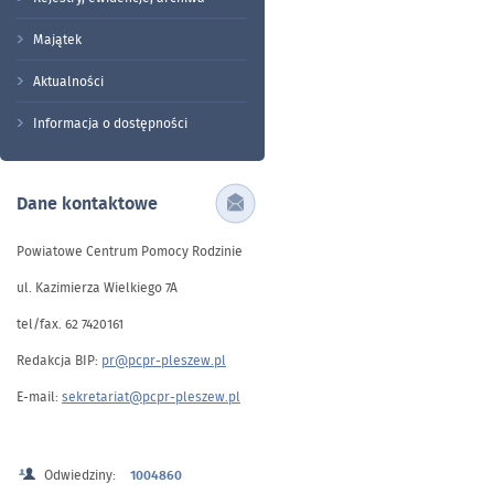
Majątek
Aktualności
Informacja o dostępności
Dane kontaktowe
Powiatowe Centrum Pomocy Rodzinie
ul. Kazimierza Wielkiego 7A
tel/fax. 62 7420161
Redakcja BIP:
pr@pcpr-pleszew.pl
E-mail:
sekretariat@pcpr-pleszew.pl
Odwiedziny:
1004860