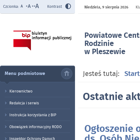
Czcionka:
Kontrast
Niedziela,
9 sierpnia 2026
Kl
Powiatowe Cen
Rodzinie
w Pleszewie
- Strona główna
Jesteś tutaj:
Start
Menu podmiotowe
Kierownictwo
Ostatnie akt
Redakcja i serwis
Instrukcja korzystania z BIP
Ogłoszenie o
Obowiązek informacyjny RODO
Artykuły
ds. Osób Ni
Inspektor Ochrony Danych