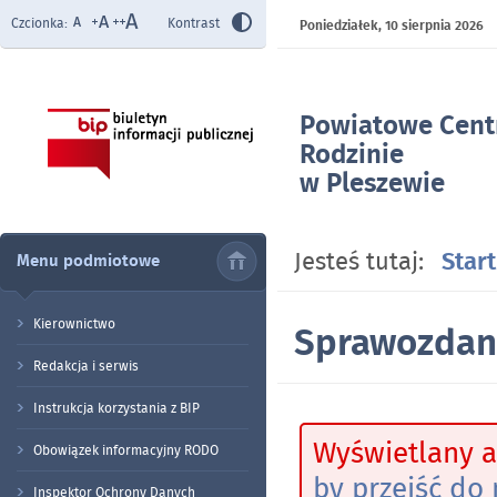
Czcionka:
Kontrast
Poniedziałek,
10 sierpnia 2026
Powiatowe Cen
Rodzinie
w Pleszewie
- Sprawozdania
Jesteś tutaj:
Start
Menu podmiotowe
Kierownictwo
Sprawozdan
Redakcja i serwis
Instrukcja korzystania z BIP
Wyświetlany a
Obowiązek informacyjny RODO
by przejść do 
Inspektor Ochrony Danych