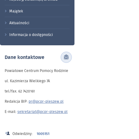
Majątek
Aktualności
Informacja o dostępności
Dane kontaktowe
Powiatowe Centrum Pomocy Rodzinie
ul. Kazimierza Wielkiego 7A
tel/fax. 62 7420161
Redakcja BIP:
pr@pcpr-pleszew.pl
E-mail:
sekretariat@pcpr-pleszew.pl
Odwiedziny:
1005151